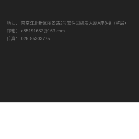
地址：
南京江北新区丽景路2号软件园研发大厦A座8楼（整层）
邮箱：
a85191632@163.com
传真：
025-85303775