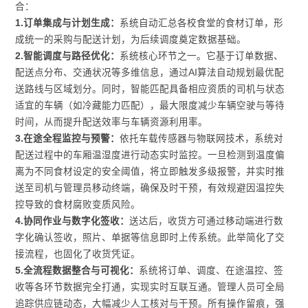
合：
1.订单集成与计划生成：
系统自动汇总各校食堂的食材订单，形
成统一的采购与配送计划，为后续调度奠定数据基础。
2.智能调度与路径优化：
系统核心环节之一。它基于订单数据、
配送点分布、交通状况等多维信息，通过AI算法自动规划最优配
送路线与区域划分。同时，智能匹配具备相应资质的司机与状态
适宜的车辆（如冷藏能力匹配），最大限度减少车辆空驶与等待
时间，从而提升配送效率与车辆资源利用率。
3.在途全程监控与预警：
依托车载传感器与物联网技术，系统对
配送过程中的车厢温湿度进行动态实时监控。一旦检测到温度偏
离为不同食材设定的安全阈值，将立即触发多级报警，并实时推
送至司机与管理员移动终端，确保及时干预，有效规避因温控失
控导致的食材腐败变质风险。
4.协同作业与数字化签收：
送达后，收货方可通过移动端进行数
字化确认签收，照片、单据等信息即时上传系统。此举简化了交
接流程，也固化了收货凭证。
5.全流程数据整合与可视化：
系统将订单、调度、在途温控、签
收等各环节数据完全打通，实现实时互联互通。管理人员可全局
追踪供应链动态，大幅减少人工核对与干预。所有操作留痕，强