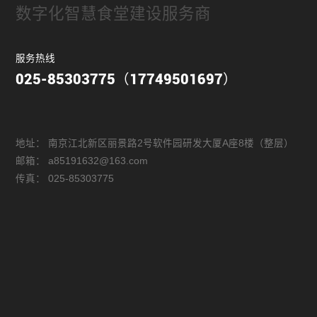
数字化智慧食堂建设服务商
服务热线
025-85303775（17749501697）
地址：
南京江北新区丽景路2号软件园研发大厦A座8楼（整层）
邮箱：
a85191632@163.com
传真：
025-85303775