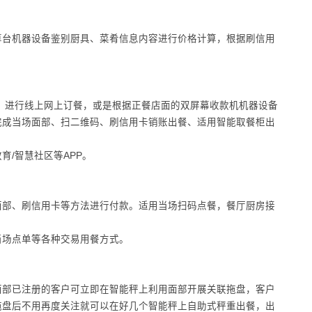
算台机器设备鉴别厨具、菜肴信息内容进行价格计算，根据刷信用
，进行线上网上订餐，或是根据正餐店面的双屏幕收款机机器设备
完成当场面部、扫二维码、刷信用卡销账出餐、适用智能取餐柜出
/智慧社区等APP。
面部、刷信用卡等方法进行付款。适用当场扫码点餐，餐厅厨房接
当场点单等各种交易用餐方式。
面部已注册的客户可立即在智能秤上利用面部开展关联拖盘，客户
拖盘后不用再度关注就可以在好几个智能秤上自助式秤重出餐，出