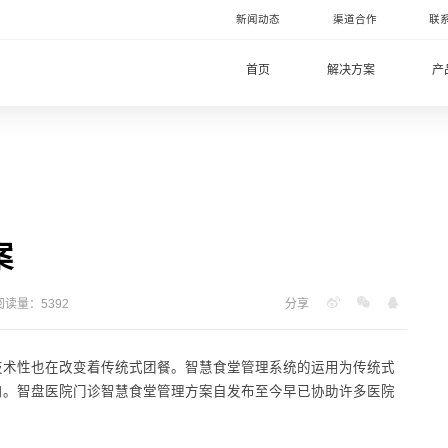
新闻动态
渠道合作
联
首页
解决方案
产
案
阅读量：5392
分享
技术性也在改变着传统式团餐。智慧食堂管理系统的运用为传统式
口。智盘医院门诊智慧食堂管理方案自发布至今早已协助许多医院