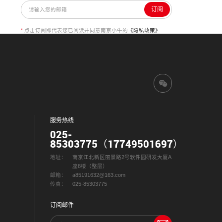
订阅
*
点击订阅即代表您已阅读并同意南京小牛的
《隐私政策》
服务热线
025-
85303775（17749501697）
地址：
南京江北新区丽景路2号软件园研发大厦A
座8楼（整层）
邮箱：
a85191632@163.com
传真：
025-85303775
订阅邮件