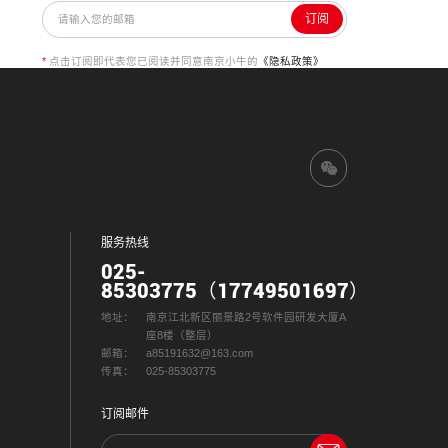
订阅
*
点击订阅即代表您已阅读并同意南京小牛的
《隐私政策》
服务热线
025-
85303775（17749501697）
地址：
南京江北新区丽景路2号软件园研发大厦A
座8楼（整层）
邮箱：
a85191632@163.com
传真：
025-85303775
订阅邮件