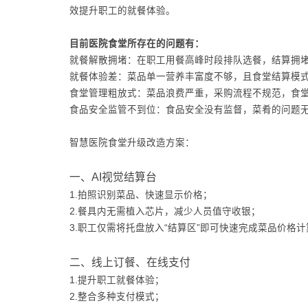
效提升职工的就餐体验。
目前医院食堂所存在的问题有：
就餐解散拥堵：在职工用餐高峰时段排队选餐，结算拥
就餐体验差：菜品单一营养丰富度不够，且食堂结算模
食堂管理粗放式：菜品浪费严重，采购流程不规范，食
食品安全监管不到位：食品安全没有监督，菜肴的问题
智慧医院食堂升级改造方案：
一、AI视觉结算台
1.拍照识别菜品、快速显示价格；
2.餐具内无需植入芯片，减少人员值守收银；
3.职工仅需将托盘放入“结算区”即可快速完成菜品价格
二、线上订餐、在线支付
1.提升职工就餐体验；
2.整合多种支付模式；