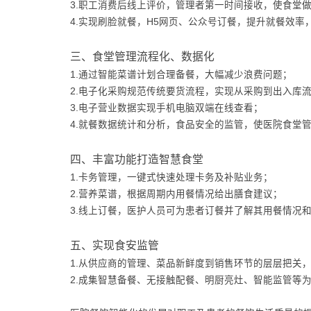
3.职工消费后线上评价，管理者第一时间接收，使食堂
4.实现刷脸就餐，H5网页、公众号订餐，提升就餐效率
三、食堂管理流程化、数据化
1.通过智能菜谱计划合理备餐，大幅减少浪费问题；
2.电子化采购规范传统要货流程，实现从采购到出入库
3.电子营业数据实现手机电脑双端在线查看；
4.就餐数据统计和分析，食品安全的监管，使医院食堂
四、丰富功能打造智慧食堂
1.卡务管理，一键式快速处理卡务及补贴业务；
2.营养菜谱，根据周期内用餐情况给出膳食建议；
3.线上订餐，医护人员可为患者订餐并了解其用餐情况
五、实现食安监管
1.从供应商的管理、菜品新鲜度到销售环节的层层把关
2.成集智慧备餐、无接触配餐、明厨亮灶、智能监管等