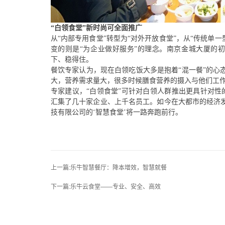
“白领食堂”新
时尚可全面推广
从
“内部专用食堂”转型为“对外开放食堂”，从“传统单
变的则是“为企业做好服务”的理念。
南京金城大厦
的
下、稳得住。
餐饮专家认为，现在白领吃饭大多是抱着
“混一餐”的
大，营养需求量大，很多时候膳食营养的摄入与他们工作
专家
建议，
“白领食堂”可针对白领人群推出更具针对
汇集了几十家企业、上千名员工。如今在
大都市的
经济
技有限公司的
‘
智慧食堂
’
将一路奔跑前行
。
上一篇:乐牛智慧餐厅：降本增效，智慧就餐
下一篇:乐牛云食堂——专业、安全、高效