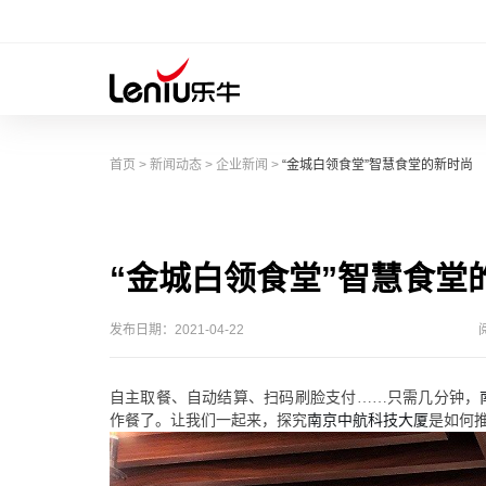
首页
>
新闻动态
>
企业新闻
>
“金城白领食堂”智慧食堂的新时尚
“金城白领食堂”智慧食堂
发布日期：2021-04-22
自主
取餐、自动结算、扫码
刷脸
支付
……只需几分钟，
作餐了。
让我们一起来
，探究
南京中航科技大厦
是
如何