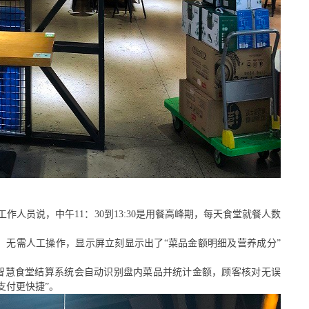
工作人员
说
，中午
11：30到13:30是用餐高峰期，每天食堂就餐人数
，无需人工操作，显示屏立刻显示出了
“
菜品金额明细及营养成分
”
智慧食堂结算
系统会自动识别盘内菜品并统计金额，顾客核对无误
支付更快捷
”。