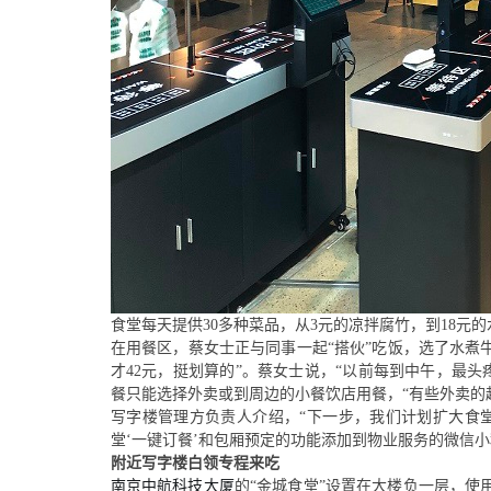
食堂每天提供
30多种菜品，从3
元
的凉拌腐竹，到
18
元
的
在用餐区，蔡女士正与同事一起
“搭伙”吃饭，选了水
才42元，挺划算的”。蔡女士说，“以前每到中午，最头
餐只能选择外卖或到周边的小餐饮店用餐，“有些外卖的
写字楼
管理方负责人介绍，
“下一步，我们计划扩大食
堂‘一键订餐’和包厢预定的功能添加到物业服务的微信
附近
写字楼
白领专程来吃
南京中航科技大厦
的
“
金城
食堂
”设置在大楼
负一层
，使