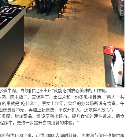
水煮牛肉，白领们
“足不出户”就能吃到放心美味的工作餐。
煮牛肉、肉末茄子、宫保鸡丁、土豆片和一份冬瓜排骨汤，“两人一共
疼的事就是‘吃什么’”。蔡女士介绍，曾经的办公场所没有食堂，午
起送费要20元，再加上配送费，不仅开销大，还吃得不放心”。
堂规模，增加菜品、增设便利小超市，提升食堂的硬件设施，把食
小程序中，更进一步提升白领用餐的体验。”
用面积约
1
500
平米，可供
200
00人同时就餐，周末和节假日也提供服