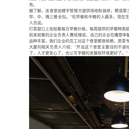
务。
据了解，该食堂由
楼宇
管理方提供场地和装修，聘请第
早、中、晚三餐全包。“吃早餐和中餐的人最多，现在
人员说。
打菜窗口上张贴着每日早餐价格，每周提供的早餐种类
前来就餐的企业负责人曹
经理说
，自己的企业在
南京中
品种丰富，我们企业的员工对这个食堂都很依赖，愿意专
大厦的
相关负责人介绍：
“开
设
这个食堂主要目的不是
了，人才更安心了，也让
写字
楼的发展软环境更好了。
”