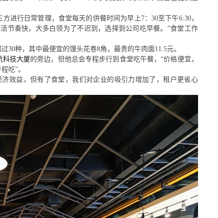
三方进行日常管理，食堂每天的供餐时间为早上
7：30至下午6:30，
生活节奏快，大多白领为了不迟到，选择到公司吃早餐。”食堂工作
超过
30种，其中最便宜的馒头花卷8角，最贵的牛肉面11.5元。
航科技大厦
的
旁边
，但他总会专程步行到食堂吃午餐，
“价格便宜，
程吃”。
经济效益，但有了食堂，我们对企业的吸引力增加了，租户更省心