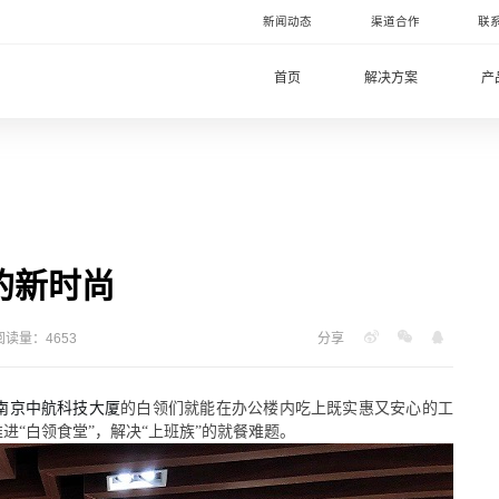
新闻动态
渠道合作
联
首页
解决方案
产
的新时尚
阅读量：4653
分享
南京中航科技大厦
的白领们就能在办公楼内吃上
既
实惠又安心的工
推进
“白领食堂”，解决“上班族”的就餐难题。