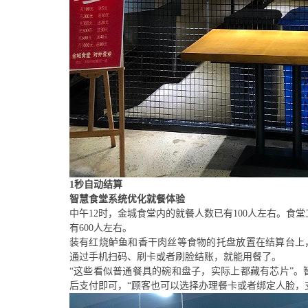
1秒自动结算
智慧食堂系统优化就餐体验
中午
12时，
金城食堂
内的
就餐
人数已有
1
0
0
人左右。食堂
有
600
人
左右
。
装有红烧鲈鱼和香干肉丝
等食物的托盘
放置在结算台上
通过手机扫码
、
刷卡或者刷脸
结账，就能用餐了。
“这些看似普通餐具的碗和盘子，实际上都藏有芯片”。
后支付即可，
“顾客也可以选择办理餐卡
或者绑定人脸
，