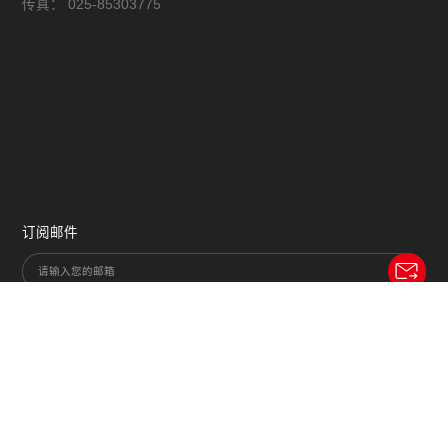
传真：
025-85303775
订阅邮件
*点击订阅即代表您已阅读并同意南京小牛的
《隐私政策》
©南京小牛智能科技有限公司 版权所有 专注校园、医院、企业智慧食堂系统建设与
解决方案服务
备案号：
苏ICP备11085645号-3
苏公网安备32011202001272号
隐私政策
|
免责声明
|
网站地图