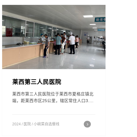
莱西第三人民医院
莱西市第三人民医院位于莱西市夏格庄镇北
端，距莱西市区25公里，辖区常住人口3.4
万人，辐射周边四个乡镇和即墨灵山镇约27
万人，是隶属于莱西市卫生局的二级综合医
院。医院占地面积1.7万平方米（26亩），
2024 / 医院 / 小碗菜自选餐线
建筑面积1.3万平方米，固定资产3000余万
元；现开放床位180张，职工200余人；年业