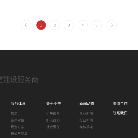
获得“何梁何利奖”“国家突出贡献中青年专家”
“国家杰出青年基金”等重大奖项。
1
2
3
4
5
堂建设服务商
服务体系
关于小牛
新闻动态
渠道合作
联系我们
概述
小牛简介
企业新闻
客户对接
加入我们
行业新闻
规划方案
社会责任
媒体报道
报价与签署