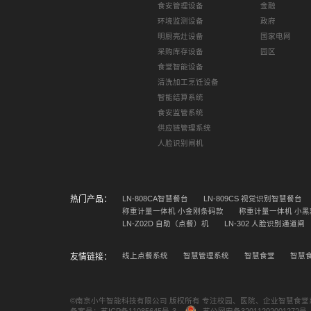
食安管理设备
金融
环境监测设备
政府
明厨亮灶设备
国家电网
采购库存设备
园区
食堂智能设备
清洗加工烹饪设备
智能结算系统
食安监管系统
供应链管理系统
人脸识别闸机
LN-808CA智慧餐台
LN-809CS 视觉识别智慧餐台
热门产品：
称重计量一体机 小金刚条码款
称重计量一体机 小黑
LN-Z02D 自助（点餐）机
LN-302 人脸识别通道闸
线上点餐系统
智慧管理系统
智慧食堂
智慧
友情链接：
©南京小牛智能科技有限公司 版权所有 专注校园、医院、企业智慧食
备案号：
苏ICP备11085645号-3
苏公网安备32011202001272号