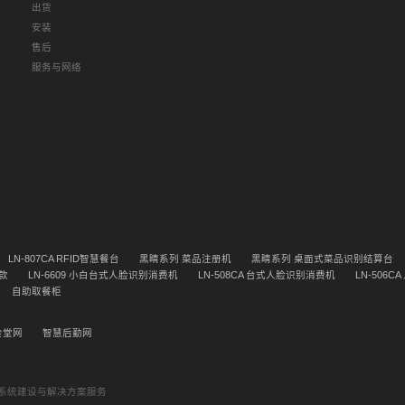
出货
安装
售后
服务与网络
LN-807CA RFID智慧餐台
黑睛系列 菜品注册机
黑睛系列 桌面式菜品识别结算台
款
LN-6609 小白台式人脸识别消费机
LN-508CA 台式人脸识别消费机
LN-506
自助取餐柜
食堂网
智慧后勤网
堂系统建设与解决方案服务