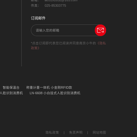
传真：
025-85303775
订阅邮件
*点击订阅即代表您已阅读并同意南京小牛的
《隐私
政策》
智能保温台
称重计量一体机 小金刚RFID款
CA 人脸识别消费机
LN-6608 小白挂式人脸识别消费机
隐私政策
|
免责声明
|
网站地图