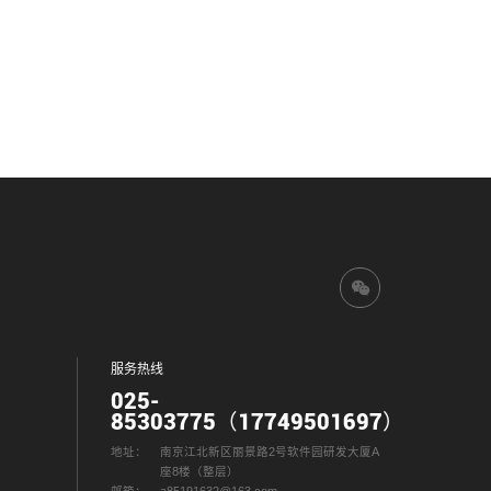
务收入4200万元，年门诊服务量15万人次，
出院患者8000人次，手术量700例，是一所
环境优美、临床科室齐全、技术力量雄厚的
综合性医院。
服务热线
025-
85303775（17749501697）
地址：
南京江北新区丽景路2号软件园研发大厦A
座8楼（整层）
邮箱：
a85191632@163.com