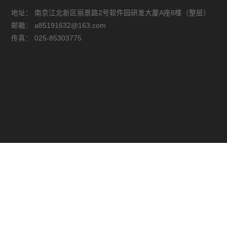
地址：
南京江北新区丽景路2号软件园研发大厦A座8楼（整层）
邮箱：
a85191632@163.com
传真：
025-85303775