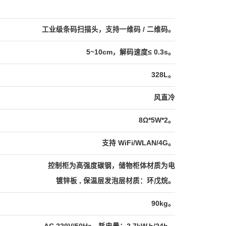
工业级条码扫描头，支持一维码 / 二维码。
5~10cm，解码速度≤ 0.3s。
328L。
风直冷
8Ω*5W*2。
支持 WiFi/WLAN/4G。
控制柜为高强度碳钢，储物柜体材质为电
镀锌板 , 保温层发泡层材质：环戊烷。
90kg。