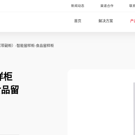
新闻动态
渠道合作
联
首页
解决方案
产
样柜（带副柜）-智能留样柜-食品留样柜
样柜
食品留