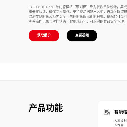
LYG-08-101-KML单门留样柜（带副柜）专为餐饮单位设计，集
刷卡双认证，确保专人操作。支持菜品扫码出入柜，自动关联留
监测存储时长及柜内温度，未达时长取出即时报警。搭配10.1英
查看操作记录与留样状态，实现规范化、可追溯的食品安全管理
获取报价
查看视频
产品功能
智能核
人脸或刷
人专管