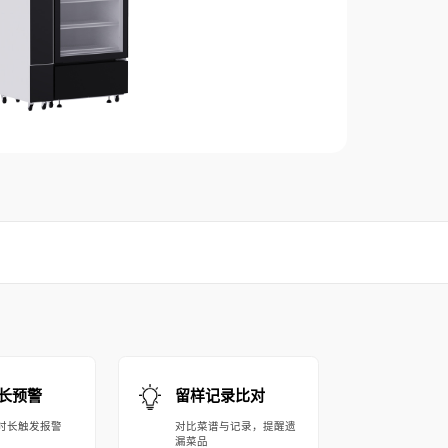
长预警
留样记录比对
时长触发报警
对比菜谱与记录，提醒遗
漏菜品