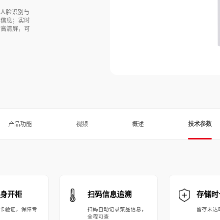
成人脸识别与
样信息；实时
寸高清屏，可
。
产品功能
视频
概述
技术参数
身开柜
扫码信息追溯
存储时
卡验证，保障专
扫码自动记录菜品信息，
留存未达
全程可查