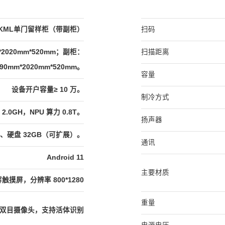
01-KML单门留样柜（带副柜）
扫码
*2020mm*520mm；副柜：
扫描距离
190mm*2020mm*520mm。
容量
设备开户容量≥ 10 万。
制冷方式
 2.0GH，NPU 算力 0.8T。
扬声器
、硬盘 32GB（可扩展）。
通讯
Android 11
主要材质
容触摸屏，分辨率 800*1280
重量
红外双目摄像头，支持活体识别