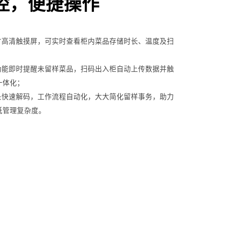
控，便捷操作
1英寸高清触摸屏，可实时查看柜内菜品存储时长、温度及扫
对功能即时提醒未留样菜品，扫码出入柜自动上传数据并触
一体化；
码头快速解码，工作流程自动化，大大简化留样事务，助力
低管理复杂度。