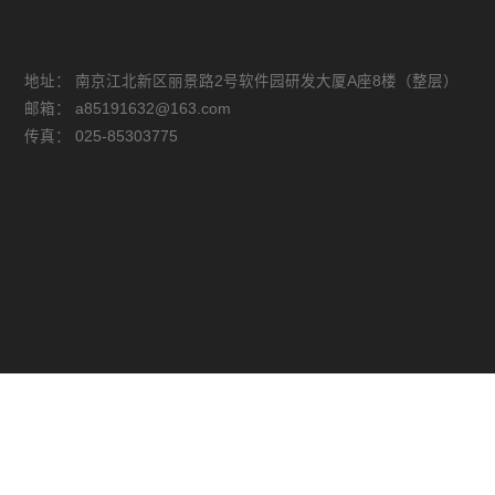
地址：
南京江北新区丽景路2号软件园研发大厦A座8楼（整层）
邮箱：
a85191632@163.com
传真：
025-85303775