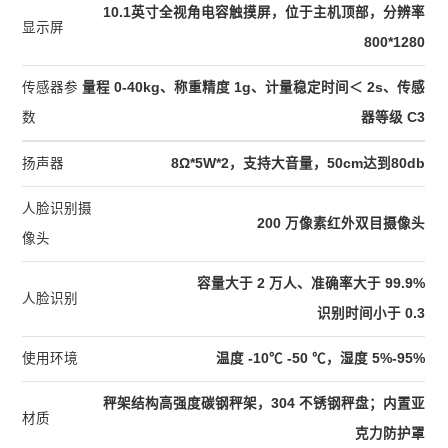
10.1英寸全视角电容触摸屏，位于主机顶部，分辨率
显示屏
800*1280
传感器参
量程 0-40kg、称重精度 1g、计量稳定时间＜ 2s、传感
数
器等级 C3
扬声器
8Ω*5W*2，支持大音量，50cm达到80db
人脸识别摄
200 万像素红外双目摄像头
像头
容量大于 2 万人、准确率大于 99.9%
人脸识别
识别时间小于 0.3
使用环境
温度 -10℃ -50 ℃，湿度 5%-95%
秤架结构高强度碳钢秤架，304 不锈钢秤盘；内置亚
材质
克力防护罩