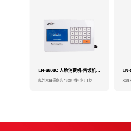
LN-6608C 人脸消费机-售饭机-消费机
红外双目摄像头 / 识别时间小于1秒
双屏