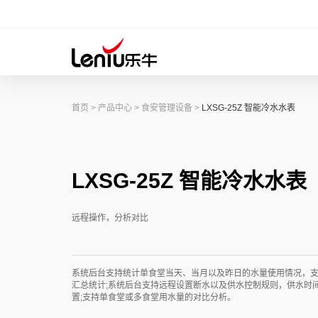
首页
>
产品中心
>
食安管理设备
>
LXSG-25Z 智能冷水水表
LXSG-25Z 智能冷水水表
远程操作，分析对比
系统后台支持统计单食堂当天、当月以及昨日的水量使用情况，
汇总统计;系统后台支持远程设置断水以及供水控制规则，供水时
置;支持单食堂或多食堂用水量的对比分析。