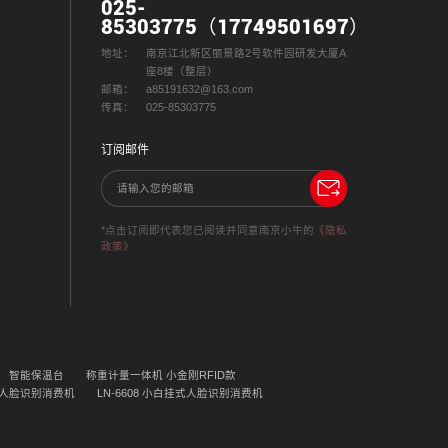
025-
85303775（17749501697）
地址：
南京江北新区丽景路2号软件园研发大厦A
座8楼（整层）
邮箱：
a85191632@163.com
传真：
025-85303775
订阅邮件
*点击订阅即代表您已阅读并同意南京小牛的
《隐私
政策》
智能保温台
称重计量一体机 小金刚RFID款
CA 人脸识别消费机
LN-6608 小白挂式人脸识别消费机