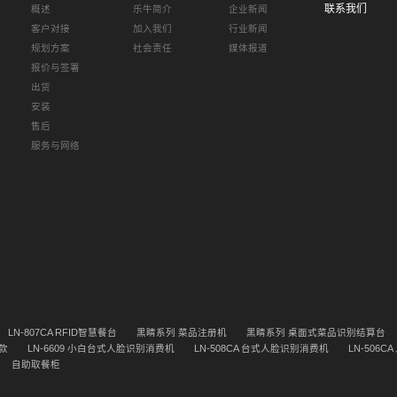
联系我们
概述
乐牛简介
企业新闻
客户对接
加入我们
行业新闻
规划方案
社会责任
媒体报道
报价与签署
出货
安装
售后
服务与网络
LN-807CA RFID智慧餐台
黑睛系列 菜品注册机
黑睛系列 桌面式菜品识别结算台
款
LN-6609 小白台式人脸识别消费机
LN-508CA 台式人脸识别消费机
LN-506
自助取餐柜