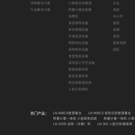
场景解决方案
小碗菜自选餐线
企业
行业解决方案
称重计量自助餐
高校
消费机
中小学
食品留样设备
医院
食安管理设备
金融
环境监测设备
政府
明厨亮灶设备
国家电网
采购库存设备
园区
食堂智能设备
清洗加工烹饪设备
智能结算系统
食安监管系统
供应链管理系统
人脸识别闸机
LN-808CA智慧餐台
LN-809CS 视觉识别智慧餐台
热门产品：
称重计量一体机 小金刚条码款
称重计量一体机 小黑
LN-Z02D 自助（点餐）机
LN-302 人脸识别通道闸