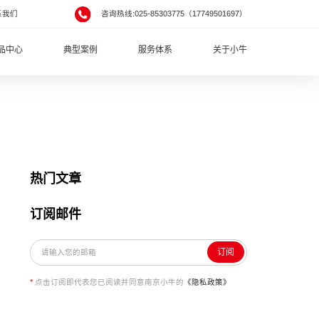
系我们
咨询热线:025-85303775（17749501697）
品中心
典型案例
服务体系
关于小牛
热门文章
订阅邮件
订阅
*
点击订阅即代表您已阅读并同意南京小牛的
《隐私政策》