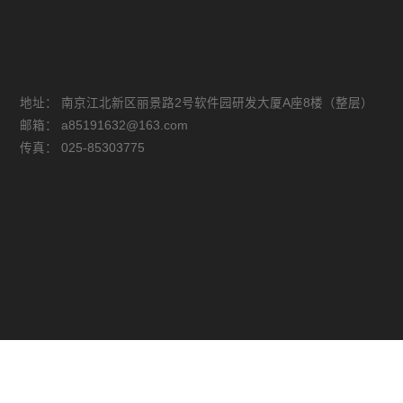
地址：
南京江北新区丽景路2号软件园研发大厦A座8楼（整层）
邮箱：
a85191632@163.com
传真：
025-85303775