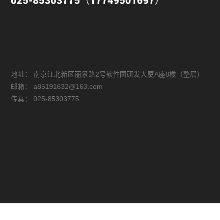
025-85303775（17749501697）
地址：
南京江北新区丽景路2号软件园研发大厦A座8楼（整层）
邮箱：
a85191632@163.com
传真：
025-85303775