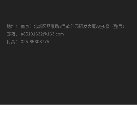
地址：
南京江北新区丽景路2号软件园研发大厦A座8楼（整层）
邮箱：
a85191632@163.com
传真：
025-85303775